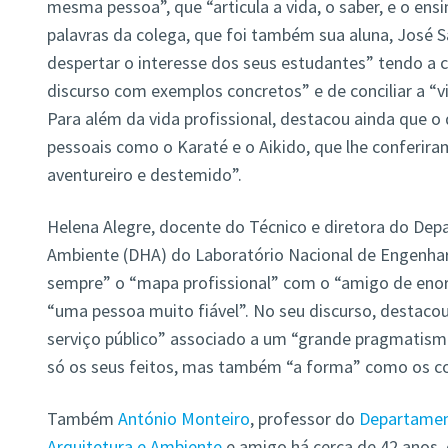
mesma pessoa”, que “articula a vida, o saber, e o en
palavras da colega, que foi também sua aluna, José S
despertar o interesse dos seus estudantes” tendo a 
discurso com exemplos concretos” e de conciliar a “vi
Para além da vida profissional, destacou ainda que o 
pessoais como o Karaté e o Aikido, que lhe conferiram
aventureiro e destemido”.
Helena Alegre, docente do Técnico e diretora do Dep
Ambiente (DHA) do Laboratório Nacional de Engenharia
sempre” o “mapa profissional” com o “amigo de eno
“uma pessoa muito fiável”. No seu discurso, destaco
serviço público” associado a um “grande pragmatism
só os seus feitos, mas também “a forma” como os co
Também
António Monteiro
, professor do
Departament
Arquitetura e Ambiente
e amigo há cerca de 42 anos, 