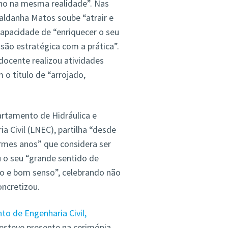
sino na mesma realidade”. Nas
aldanha Matos soube “atrair e
capacidade de “enriquecer o seu
são estratégica com a prática”.
docente realizou atividades
 o título de “arrojado,
artamento de Hidráulica e
 Civil (LNEC), partilha “desde
rmes anos” que considera ser
u o seu “grande sentido de
o e bom senso”, celebrando não
ncretizou.
o de Engenharia Civil,
esteve presente na cerimónia.