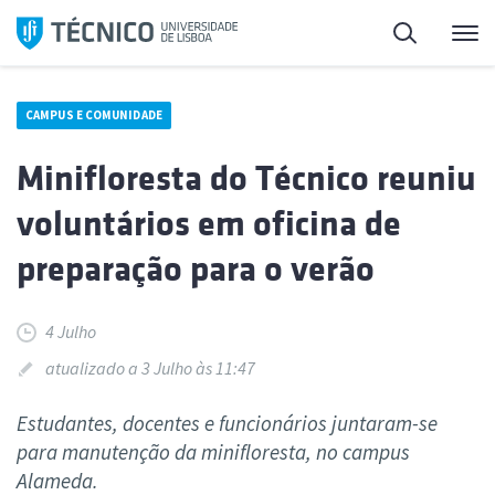
Saltar
Pesquisa
Me
para
o
conteúdo
CAMPUS E COMUNIDADE
Minifloresta do Técnico reuniu
voluntários em oficina de
preparação para o verão
4 Julho
atualizado a 3 Julho às 11:47
Estudantes, docentes e funcionários juntaram-se
para manutenção da minifloresta, no campus
Alameda.