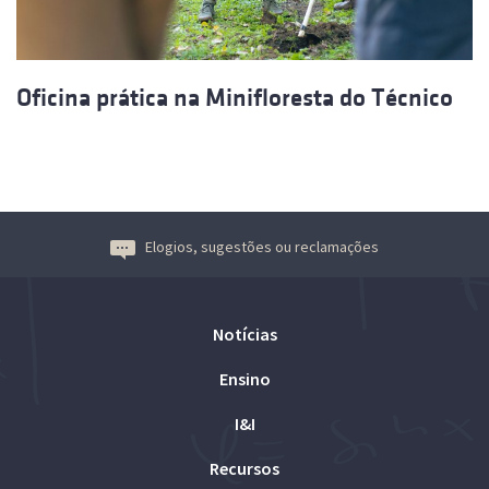
Oficina prática na Minifloresta do Técnico
Elogios, sugestões ou reclamações
Notícias
Ensino
I&I
Recursos