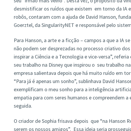
seu “irmão mais velho”. Desta vez, o propósito da vin
desmistificar os ruídos que existem em torno da IA e 
robôs, contaram com a ajuda de David Hanson, funda
Goerztel, da SingularityNET e responsável pelo siste
Para Hanson, a arte e a ficção – campos a que a IA se
não podem ser desprezadas no processo criativo do
inspirar a Ciência e a Tecnologia e vice-versa”, referia
seu trabalho na Disney que inspirou o seu trabalho n
empresa salientava depois que há muito ruído em torno 
“Para já é apenas um sonho”, sublinhava David Hanson.
exemplificam o meu sonho para a inteligência artific
empatia para com seres humanos e compreendem a ex
seguida.
O criador de Sophia frisava depois que “na Hanson R
serem os nossos amigos”. Essa ideia seria prosseguid