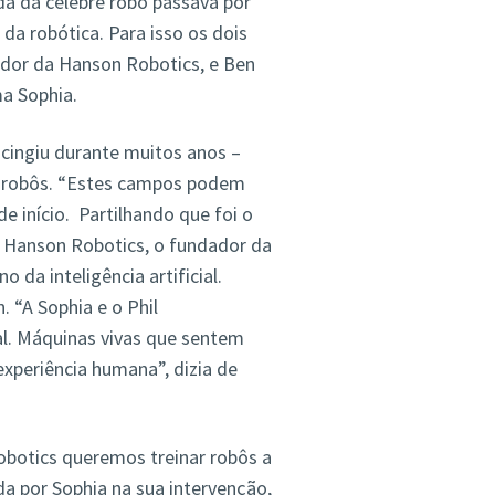
da da celebre robô passava por
da robótica. Para isso os dois
dor da Hanson Robotics, e Ben
ma Sophia.
 cingiu durante muitos anos –
s robôs. “Estes campos podem
 de início. Partilhando que foi o
a Hanson Robotics, o fundador da
da inteligência artificial.
 “A Sophia e o Phil
ial. Máquinas vivas que sentem
periência humana”, dizia de
obotics queremos treinar robôs a
a por Sophia na sua intervenção,