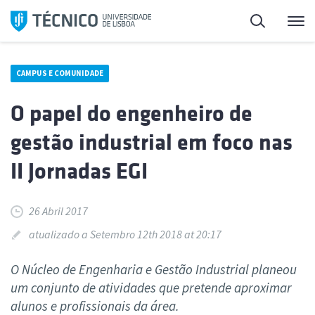
Saltar
Pesquisa
Me
para
o
conteúdo
CAMPUS E COMUNIDADE
O papel do engenheiro de
gestão industrial em foco nas
II Jornadas EGI
26 Abril 2017
atualizado a Setembro 12th 2018 at 20:17
O Núcleo de Engenharia e Gestão Industrial planeou
um conjunto de atividades que pretende aproximar
alunos e profissionais da área.