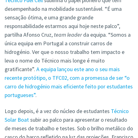
Técnico Fuel Cell
sublinha o papel pioneiro que tem
desempenhado na mobilidade sustentável. “É uma
sensação ótima, e uma grande grande
responsabilidade estarmos aqui hoje neste palco”,
partilha Afonso Cruz,
team leader
da equipa. “Somos a
única equipa em Portugal a construir carros de
hidrogénio. Ver que o nosso trabalho tem impacto e
leva o nome do Técnico mais longe é muito
gratificante”.
A equipa lançou este ano o seu mais
recente protótipo, o TFC02, com a promessa de ser “o
carro de hidrogénio mais eficiente feito por estudantes
portugueses”
.
Logo depois, é a vez do núcleo de estudantes
Técnico
Solar Boat
subir ao palco para apresentar o resultado
de meses de trabalho e testes. Sob o brilho metálico do
casco do barco refletido na luz das projeções, Francisco