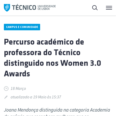
Saltar
Pesquisa
Me
para
o
conteúdo
CAMPUS E COMUNIDADE
Percurso académico de
professora do Técnico
distinguido nos Women 3.0
Awards
18 Março
atualizado a 19 Maio às 15:37
Joana Mendonça distinguida na categoria Academia