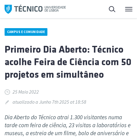
Saltar
Pesquisa
Me
para
o
conteúdo
CAMPUS E COMUNIDADE
Primeiro Dia Aberto: Técnico
acolhe Feira de Ciência com 50
projetos em simultâneo
25 Maio 2022
atualizado a Junho 7th 2025 at 18:58
Dia Aberto do Técnico atrai 1.300 visitantes numa
tarde com feira de ciência, 23 visitas a laboratórios e
museus, a estreia de um filme, bolo de aniversário e