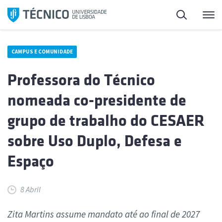
Saltar
Pesquisa
Me
para
o
conteúdo
CAMPUS E COMUNIDADE
Professora do Técnico
nomeada co-presidente de
grupo de trabalho do CESAER
sobre Uso Duplo, Defesa e
Espaço
8 Abril
Zita Martins assume mandato até ao final de 2027