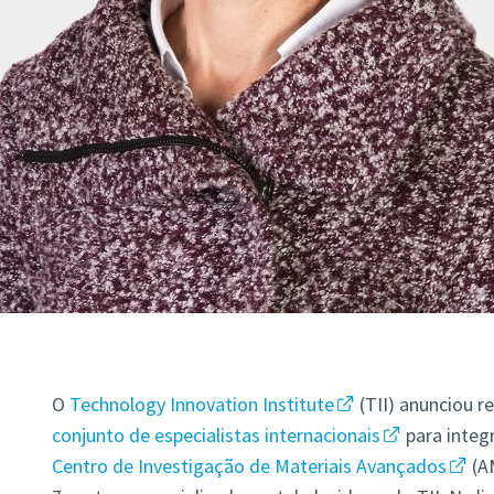
O
Technology Innovation Institute
(TII) anunciou 
conjunto de especialistas internacionais
para inte
Centro de Investigação de Materiais Avançados
(AM