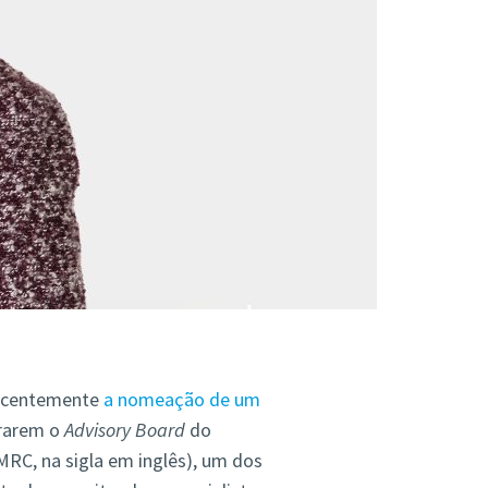
recentemente
a nomeação de um
grarem o
Advisory Board
do
RC, na sigla em inglês), um dos