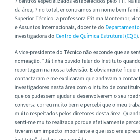
7 centros especializados estabelecidos pelo TII. Na li
da área, 7 no total, encontramos um nome bem famil
Superior Técnico: a professora Fátima Montemor, vice
e Assuntos Internacionais, docente do
Departamento 
investigadora do
Centro de Química Estrutural (CQE)
.
A vice-presidente do Técnico não esconde que se sen
nomeação. “Já tinha ouvido falar do Instituto quand
reportagem na nossa televisão. E obviamente fiquei
contactaram e me explicaram que andavam a contact
investigadores nesta área com o intuito de constitu
que os pudessem ajudar a desenvolverem o seu roadm
conversa correu muito bem e percebi que o meu tra
muito respeitados pelos diretores desta área. Qua
senti-me muito realizada porque efetivamente perce
tiveram um impacto importante e que isso era apreci
instituto”, declara, em seguida.