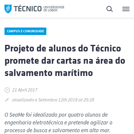
Saltar
Pesquisa
Me
para
o
conteúdo
CAMPUS E COMUNIDADE
Projeto de alunos do Técnico
promete dar cartas na área do
salvamento marítimo
21 Abril 2017
atualizado a Setembro 12th 2018 at 20:28
O SeaMe foi idealizado por quatro alunos de
engenharia eletrotécnica e pretende agilizar o
processo de busca e salvamento em alto mar.