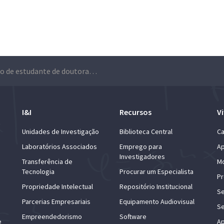
Projeto de estudante de doutoramento do Técnico vence terceira edição do prémio ‘Vencer o Adamastor’
I&I
Recursos
Vi
Unidades de Investigação
Biblioteca Central
Ca
Laboratórios Associados
Emprego para
Ap
Investigadores
Transferência de
Mo
Tecnologia
Procurar um Especialista
Pr
Propriedade Intelectual
Repositório Institucional
Se
Parcerias Empresariais
Equipamento Audiovisual
Se
Empreendedorismo
Software
e
Ap