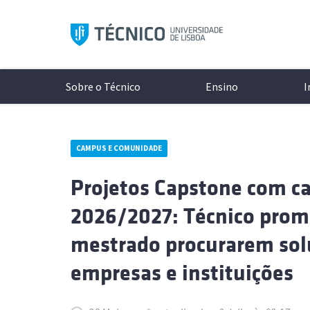
Saltar
para
o
conteúdo
Sobre o Técnico
Ensino
I
CAMPUS E COMUNIDADE
Aprese
Modelo 
A Inves
Conhece
Projetos Capstone com ca
Históri
Licenci
Unidade
Campi
2026/2027: Técnico prom
Organi
Mestrad
Laborat
Cultura
Documen
Mestra
Projeto
Protoco
mestrado procurarem sol
Redes S
Minors
Excelên
Associa
empresas e instituições
Logo e 
Doutor
Núcleos
As últimas notícias e eventos
Todos o
Cursos 
Diversi
ocorrer 