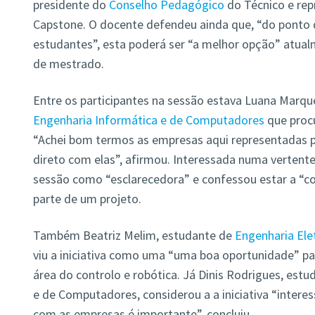
presidente do
Conselho Pedagógico
do Técnico e re
Capstone. O docente defendeu ainda que, “do ponto 
estudantes”, esta poderá ser “a melhor opção” atual
de mestrado.
Entre os participantes na sessão estava Luana Marq
Engenharia Informática e de Computadores
que procu
“Achei bom termos as empresas aqui representadas 
direto com elas”, afirmou. Interessada numa vertente 
sessão como “esclarecedora” e confessou estar a “co
parte de um projeto.
Também Beatriz Melim, estudante de
Engenharia Ele
viu a iniciativa como uma “uma boa oportunidade” par
área do controlo e robótica. Já Dinis Rodrigues, est
e de Computadores, considerou a a iniciativa “intere
com as empresas é importante”, concluiu.