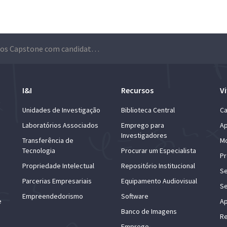
Projetos Capstone com candidaturas abertas para 2026/2027: Técnico promove projetos para estudantes de mestrado procurarem soluções para problemas reais em empresas e instituições
I&I
Recursos
Vi
Unidades de Investigação
Biblioteca Central
Ca
Laboratórios Associados
Emprego para
Ap
Investigadores
Transferência de
Mo
Tecnologia
Procurar um Especialista
Pr
Propriedade Intelectual
Repositório Institucional
Se
Parcerias Empresariais
Equipamento Audiovisual
Se
Empreendedorismo
Software
e
Ap
Banco de Imagens
Re
Emprego