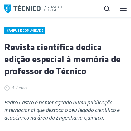
Saltar
Pesquisa
Me
para
o
conteúdo
CAMPUS E COMUNIDADE
Revista científica dedica
edição especial à memória de
professor do Técnico
5 Junho
Pedro Castro é homenageado numa publicação
internacional que destaca o seu legado científico e
académico na área da Engenharia Química.