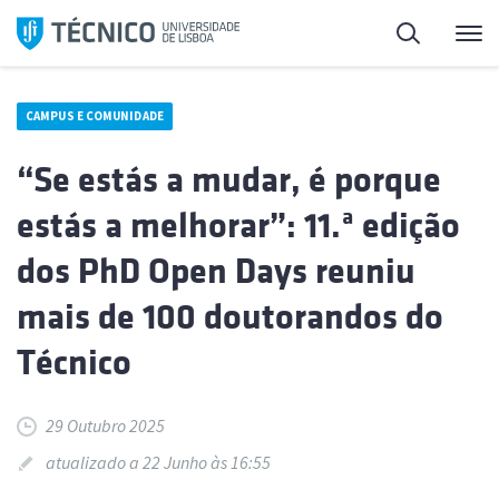
Saltar
Pesquisa
Me
para
o
conteúdo
CAMPUS E COMUNIDADE
“Se estás a mudar, é porque
estás a melhorar”: 11.ª edição
dos PhD Open Days reuniu
mais de 100 doutorandos do
Técnico
29 Outubro 2025
atualizado a 22 Junho às 16:55