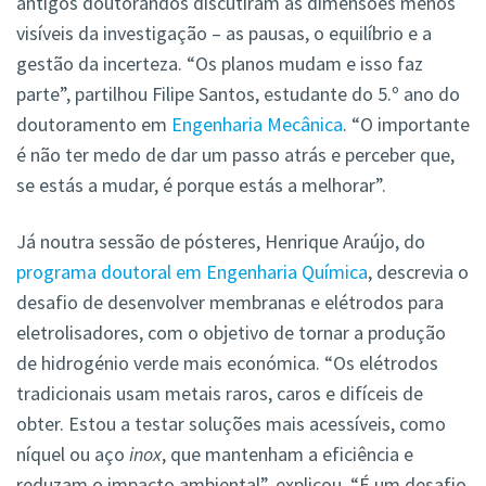
antigos doutorandos discutiram as dimensões menos
visíveis da investigação – as pausas, o equilíbrio e a
gestão da incerteza. “Os planos mudam e isso faz
parte”, partilhou Filipe Santos, estudante do 5.º ano do
doutoramento em
Engenharia Mecânica
. “O importante
é não ter medo de dar um passo atrás e perceber que,
se estás a mudar, é porque estás a melhorar”.
Já noutra sessão de pósteres, Henrique Araújo, do
programa doutoral em Engenharia Química
, descrevia o
desafio de desenvolver membranas e elétrodos para
eletrolisadores, com o objetivo de tornar a produção
de hidrogénio verde mais económica. “Os elétrodos
tradicionais usam metais raros, caros e difíceis de
obter. Estou a testar soluções mais acessíveis, como
níquel ou aço
inox
, que mantenham a eficiência e
reduzam o impacto ambiental”, explicou. “É um desafio