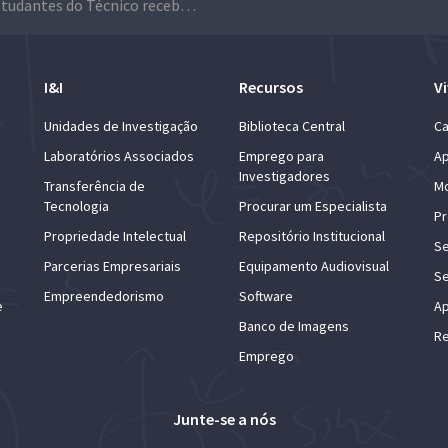
Seis estudantes do Técnico recebem apoio da Hovione
I&I
Recursos
Vi
Unidades de Investigação
Biblioteca Central
Ca
Laboratórios Associados
Emprego para
Ap
Investigadores
Transferência de
Mo
Tecnologia
Procurar um Especialista
Pr
Propriedade Intelectual
Repositório Institucional
Se
Parcerias Empresariais
Equipamento Audiovisual
Se
Empreendedorismo
Software
e
Ap
Banco de Imagens
Re
Emprego
Junte-se a nós