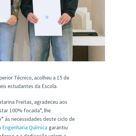
erior Técnico, acolheu a 15 de
eis estudantes da Escola.
atarina Freitas, agradeceu aos
star 100% focada”, lhe
 às necessidades deste ciclo de
m
Engenharia Química
garantiu
esforço e a dedicação valem a