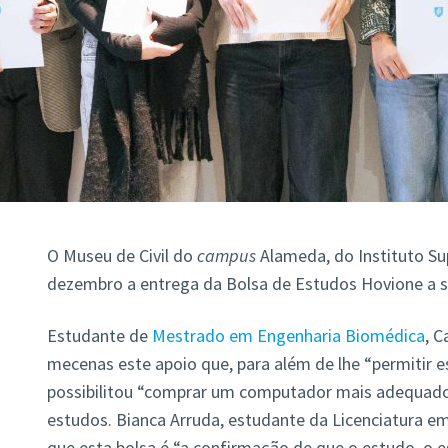
O Museu de Civil do
campus
Alameda, do Instituto Sup
dezembro a entrega da Bolsa de Estudos Hovione a s
Estudante de
Mestrado em Engenharia Biomédica
, C
mecenas este apoio que, para além de lhe “permitir e
possibilitou “comprar um computador mais adequado”
estudos. Bianca Arruda, estudante da Licenciatura e
que esta bolsa é “a confirmação de que o estudo, o 