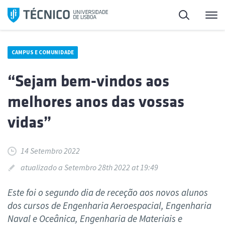
Saltar
Pesquisa
Me
para
o
conteúdo
CAMPUS E COMUNIDADE
“Sejam bem-vindos aos
melhores anos das vossas
vidas”
14 Setembro 2022
atualizado a Setembro 28th 2022 at 19:49
Este foi o segundo dia de receção aos novos alunos
dos cursos de Engenharia Aeroespacial, Engenharia
Naval e Oceânica, Engenharia de Materiais e