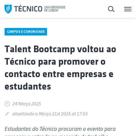
Saltar
Pesquisa
Me
para
o
conteúdo
CAMPUS E COMUNIDADE
Talent Bootcamp voltou ao
Técnico para promover o
contacto entre empresas e
estudantes
24 Março 2025
atualizado a Março 21st 2025 at 17:03
Estudantes do Técnico procuram o evento para