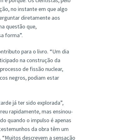
 e porquê. Os cientistas, pelo
ão, no instante em que algo
perguntar diretamente aos
ma questão que,
sa forma”.
ntributo para o livro. “Um dia
ticipado na construção da
processo de fissão nuclear,
cos negros, podiam estar
rde já ter sido explorada”,
orreu rapidamente, mas ensinou-
etudo quando o impulso é apenas
s testemunhos da obra têm um
”. “Muitos descrevem a sensação