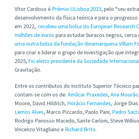
Vítor Cardoso é
Prémio ULisboa 2023
, pelo “seu extr
desenvolvimento da física teórica e para o progresso d
em 2022
,
recebeu uma bolsa do European Research Co
milhões de euros
para estudar buracos negros, cerca
uma outra bolsa da fundação dinamarquesa Villum Fo
para criar e liderar o grupo de investigação que integr
2025,
foi eleito presidente da Sociedade Internaciona
Gravitação.
Entre os contributos do Instituto Superior Técnico p
contam-se com os de:
Amílcar Praxedes
,
Ana Mourão
Moore, David Hilditch,
Horácio Fernandes
, Jorge Dia
Lemos Alves
, Marco Piccardo, Paolo Pani,
Pedro Sac
Rodrigo Panosso Macedo, Sante Carloni, Steve Willis
Vincenzo Vitagliano e
Richard Brito
.