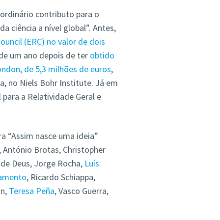
aordinário contributo para o
a ciência a nível global”.
Antes,
uncil (ERC) no valor de dois
 de um ano depois de ter
obtido
ndon, de 5,3 milhões de euros
,
a, no Niels Bohr Institute. Já em
l
para a Relatividade Geral e
ara “Assim nasce uma ideia”
, António Brotas, Christopher
s de Deus, Jorge Rocha,
Luís
ramento
, Ricardo Schiappa,
on,
Teresa Peña
, Vasco Guerra,