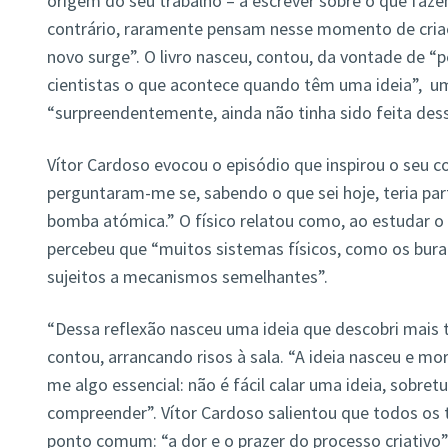
origem do seu trabalho – a escrever sobre o que fazem
contrário, raramente pensam nesse momento de criaç
novo surge”. O livro nasceu, contou, da vontade de “
cientistas o que acontece quando têm uma ideia”, u
“surpreendentemente, ainda não tinha sido feita des
Vítor Cardoso evocou o episódio que inspirou o seu co
perguntaram-me se, sabendo o que sei hoje, teria par
bomba atómica.” O físico relatou como, ao estudar o 
percebeu que “muitos sistemas físicos, como os bura
sujeitos a mecanismos semelhantes”.
“Dessa reflexão nasceu uma ideia que descobri mais ta
contou, arrancando risos à sala. “A ideia nasceu e m
me algo essencial: não é fácil calar uma ideia, sobr
compreender”. Vítor Cardoso salientou que todos o
ponto comum: “a dor e o prazer do processo criativo