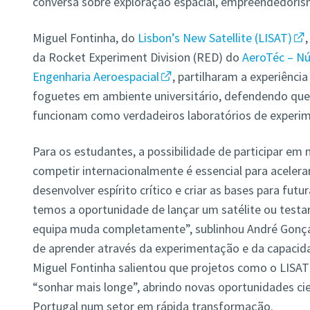
conversa sobre exploração espacial, empreendedoris
Miguel Fontinha, do
Lisbon’s New Satellite (LISAT)
da Rocket Experiment Division (RED) do
AeroTéc – Nú
Engenharia Aeroespacial
, partilharam a experiência
foguetes em ambiente universitário, defendendo que
funcionam como verdadeiros laboratórios de exper
Para os estudantes, a possibilidade de participar em 
competir internacionalmente é essencial para acelera
desenvolver espírito crítico e criar as bases para fut
temos a oportunidade de lançar um satélite ou testa
equipa muda completamente”, sublinhou André Gonça
de aprender através da experimentação e da capacida
Miguel Fontinha salientou que projetos como o LISA
“sonhar mais longe”, abrindo novas oportunidades cie
Portugal num setor em rápida transformação.