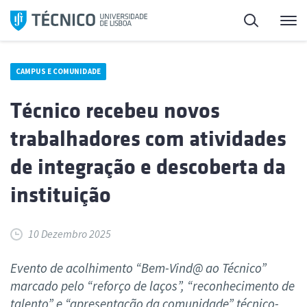
Saltar
Pesquisa
Me
para
o
conteúdo
CAMPUS E COMUNIDADE
Técnico recebeu novos
trabalhadores com atividades
de integração e descoberta da
instituição
10 Dezembro 2025
Evento de acolhimento “Bem-Vind@ ao Técnico”
marcado pelo “reforço de laços”, “reconhecimento de
talento” e “apresentação da comunidade” técnico-