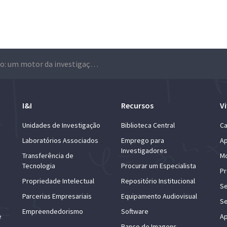
Técnico: um motor da investigação em Portugal
I&I
Recursos
Vi
Unidades de Investigação
Biblioteca Central
Ca
Laboratórios Associados
Emprego para
Ap
Investigadores
Transferência de
Mo
Tecnologia
Procurar um Especialista
Pr
Propriedade Intelectual
Repositório Institucional
Se
Parcerias Empresariais
Equipamento Audiovisual
Se
Empreendedorismo
Software
e
Ap
Banco de Imagens