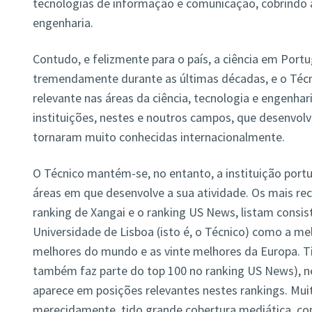
tecnologias de informação e comunicação, cobrindo a
engenharia.
Contudo, e felizmente para o país, a ciência em Port
tremendamente durante as últimas décadas, e o Técni
relevante nas áreas da ciência, tecnologia e engenhar
instituições, nestes e noutros campos, que desenvolv
tornaram muito conhecidas internacionalmente.
O Técnico mantém-se, no entanto, a instituição port
áreas em que desenvolve a sua atividade. Os mais rec
ranking de Xangai e o ranking US News, listam consi
Universidade de Lisboa (isto é, o Técnico) como a mel
melhores do mundo e as vinte melhores da Europa. T
também faz parte do top 100 no ranking US News), n
aparece em posições relevantes nestes rankings. Mu
merecidamente, tido grande cobertura mediática, co