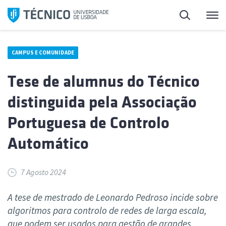
Saltar
Pesquisa
Me
para
o
conteúdo
CAMPUS E COMUNIDADE
Tese de alumnus do Técnico
distinguida pela Associação
Portuguesa de Controlo
Automático
7 Agosto 2024
A tese de mestrado de Leonardo Pedroso incide sobre
algoritmos para controlo de redes de larga escala,
que podem ser usados para gestão de grandes