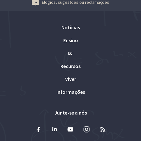
Elogios, sugestões ou reclamações
Notícias
Ensino
I&I
Recursos
Viver
Informações
Junte-se a nós