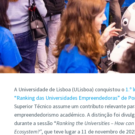
A Universidade de Lisboa (ULisboa) conquistou o
1.º 
“Ranking das Universidades Empreendedoras” de Po
Superior Técnico assume um contributo relevante pa
empreendedorismo académico. A distinção foi divul
durante a sessão “
Ranking the Universities – How can
Ecosystem?”
, que teve lugar a 11 de novembro de 20