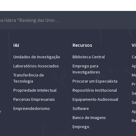
ULisboa lidera “Ranking das Universidades Empreendedoras” de Portugal em 2025
I&I
Recursos
Vi
Unidades de Investigação
Biblioteca Central
Ca
Laboratórios Associados
Emprego para
Ap
Investigadores
Transferência de
Mo
Tecnologia
Procurar um Especialista
Pr
Propriedade Intelectual
Repositório Institucional
Se
Parcerias Empresariais
Equipamento Audiovisual
Se
Empreendedorismo
Software
e
Ap
Banco de Imagens
Re
Emprego