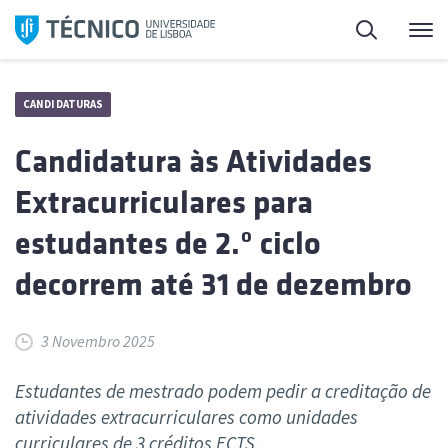
Saltar
Pesquisa
Me
para
o
conteúdo
CANDIDATURAS
Candidatura às Atividades
Extracurriculares para
estudantes de 2.º ciclo
decorrem até 31 de dezembro
3 Novembro 2025
Estudantes de mestrado podem pedir a creditação de
atividades extracurriculares como unidades
curriculares de 3 créditos ECTS.