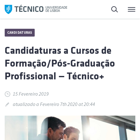
Saltar
Pesquisa
Me
para
o
conteúdo
CANDIDATURAS
Candidaturas a Cursos de
Formação/Pós-Graduação
Profissional — Técnico+
15 Fevereiro 2019
atualizado a Fevereiro 7th 2020 at 20:44