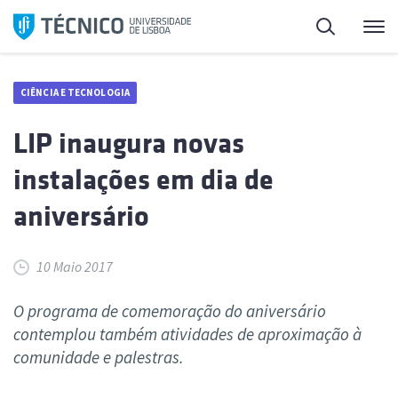
Saltar
Pesquisa
Me
para
o
conteúdo
CIÊNCIA E TECNOLOGIA
LIP inaugura novas
instalações em dia de
aniversário
10 Maio 2017
O programa de comemoração do aniversário
contemplou também atividades de aproximação à
comunidade e palestras.