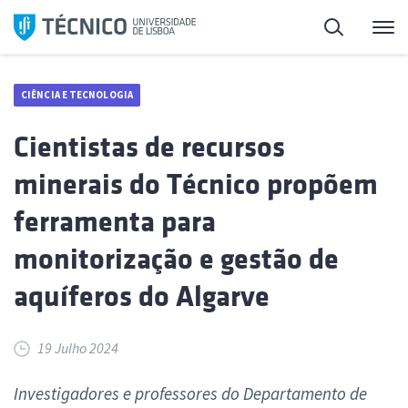
Saltar
Pesquisa
Me
para
o
conteúdo
CIÊNCIA E TECNOLOGIA
Cientistas de recursos
minerais do Técnico propõem
ferramenta para
monitorização e gestão de
aquíferos do Algarve
19 Julho 2024
Investigadores e professores do Departamento de