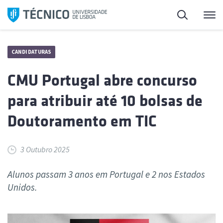
Saltar
Pesquisa
Me
para
o
conteúdo
CANDIDATURAS
CMU Portugal abre concurso
para atribuir até 10 bolsas de
Doutoramento em TIC
3 Outubro 2025
Alunos passam 3 anos em Portugal e 2 nos Estados
Unidos.