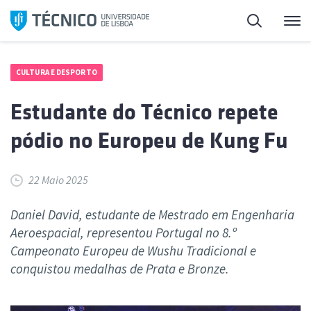
Saltar
Pesquisa
Me
para
o
conteúdo
CULTURA E DESPORTO
Estudante do Técnico repete
pódio no Europeu de Kung Fu
22 Maio 2025
Daniel David, estudante de Mestrado em Engenharia
Aeroespacial, representou Portugal no 8.º
Campeonato Europeu de Wushu Tradicional e
conquistou medalhas de Prata e Bronze.