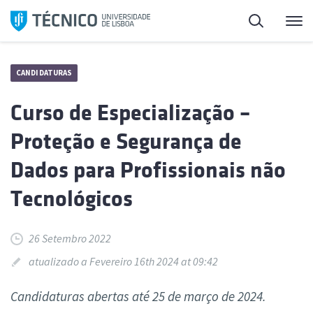
Saltar
Pesquisa
Me
para
o
conteúdo
CANDIDATURAS
Curso de Especialização –
Proteção e Segurança de
Dados para Profissionais não
Tecnológicos
26 Setembro 2022
atualizado a Fevereiro 16th 2024 at 09:42
Candidaturas abertas até 25 de março de 2024.