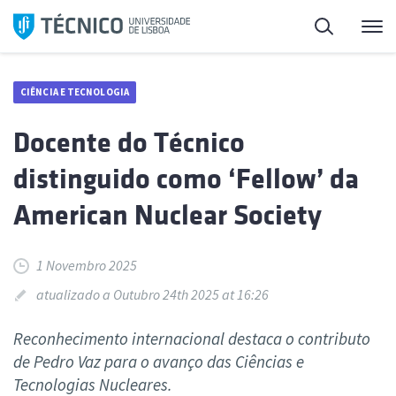
Saltar
Pesquisa
Me
para
o
conteúdo
CIÊNCIA E TECNOLOGIA
Docente do Técnico
distinguido como ‘Fellow’ da
American Nuclear Society
1 Novembro 2025
atualizado a Outubro 24th 2025 at 16:26
Reconhecimento internacional destaca o contributo
de Pedro Vaz para o avanço das Ciências e
Tecnologias Nucleares.