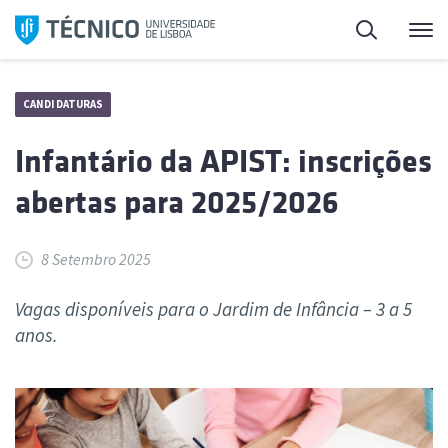
Saltar
Pesquisa
Me
para
o
conteúdo
CANDIDATURAS
Infantário da APIST: inscrições
abertas para 2025/2026
8 Setembro 2025
Vagas disponíveis para o Jardim de Infância – 3 a 5
anos.