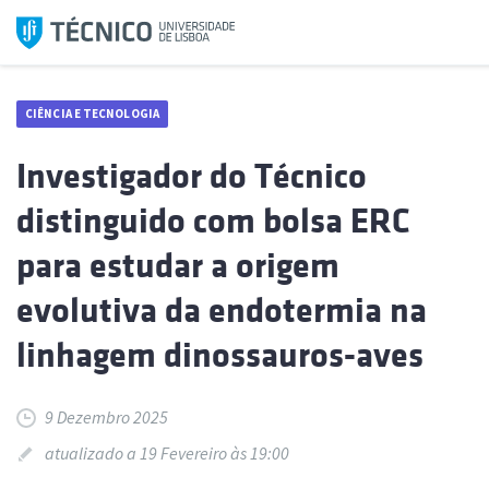
Saltar
para
o
conteúdo
CIÊNCIA E TECNOLOGIA
Investigador do Técnico
distinguido com bolsa ERC
para estudar a origem
evolutiva da endotermia na
linhagem dinossauros-aves
9 Dezembro 2025
atualizado a 19 Fevereiro às 19:00