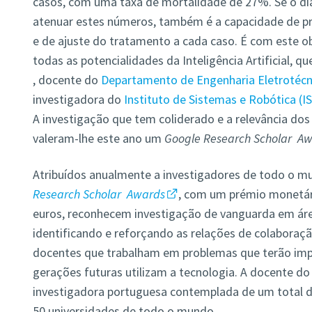
casos, com uma taxa de mortalidade de 27%. Se o dia
atenuar estes números, também é a capacidade de p
e de ajuste do tratamento a cada caso. É com este o
todas as potencialidades da Inteligência Artificial, q
, docente do
Departamento de Engenharia Eletrotécn
investigadora do
Instituto de Sistemas e Robótica (I
A investigação que tem coliderado e a relevância dos
valeram-lhe este ano um
Google Research Scholar Aw
Atribuídos anualmente a investigadores de todo o m
Research Scholar Awards
, com um prémio monetári
euros, reconhecem investigação de vanguarda em áre
identificando e reforçando as relações de colaboraç
docentes que trabalham em problemas que terão im
gerações futuras utilizam a tecnologia. A docente do 
investigadora portuguesa contemplada de um total d
50 universidades de todo o mundo.