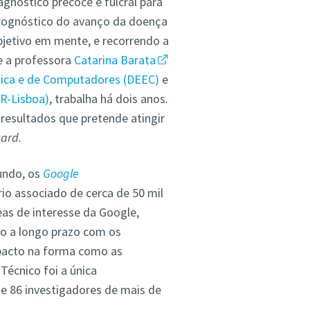
gnóstico precoce é fulcral para
rognóstico do avanço da doença
bjetivo em mente, e recorrendo a
ue a professora
Catarina Barata
ica e de Computadores (DEEC)
e
SR-Lisboa)
, trabalha há dois anos.
 resultados que pretende atingir
ard.
undo, os
Google
o associado de cerca de 50 mil
as de interesse da Google,
ão a longo prazo com os
pacto na forma como as
Técnico foi a única
e 86 investigadores de mais de