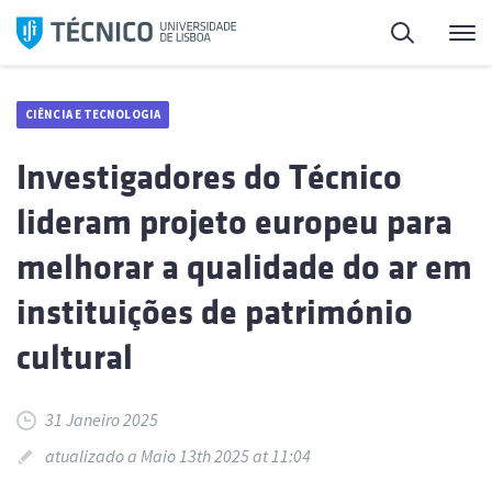
Saltar
Pesquisa
Me
para
o
conteúdo
CIÊNCIA E TECNOLOGIA
Investigadores do Técnico
lideram projeto europeu para
melhorar a qualidade do ar em
instituições de património
cultural
31 Janeiro 2025
atualizado a Maio 13th 2025 at 11:04