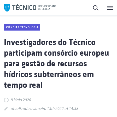
Saltar
Pesquisa
Me
para
o
conteúdo
CIÊNCIA E TECNOLOGIA
Investigadores do Técnico
participam consórcio europeu
para gestão de recursos
hídricos subterrâneos em
tempo real
8 Maio 2020
atualizado a Janeiro 13th 2022 at 14:38