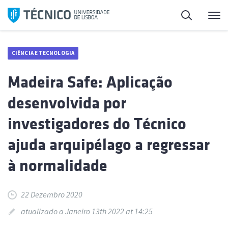
Saltar
Pesquisa
Me
para
o
conteúdo
CIÊNCIA E TECNOLOGIA
Madeira Safe: Aplicação
desenvolvida por
investigadores do Técnico
ajuda arquipélago a regressar
à normalidade
22 Dezembro 2020
atualizado a Janeiro 13th 2022 at 14:25