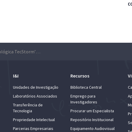
c
Maratona Tecnológica TecStorm’26 com inscrições abertas até 14 de dezembro
I&I
Recursos
Vi
Unidades de Investigação
Biblioteca Central
Ca
Laboratórios Associados
Emprego para
Ap
Investigadores
Transferência de
Mo
Tecnologia
Procurar um Especialista
Pr
Propriedade Intelectual
Repositório Institucional
Se
Parcerias Empresariais
Equipamento Audiovisual
Se