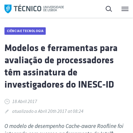
Saltar
Pesquisa
Me
para
o
conteúdo
CIÊNCIA E TECNOLOGIA
Modelos e ferramentas para
avaliação de processadores
têm assinatura de
investigadores do INESC-ID
18 Abril 2017
atualizado a Abril 20th 2017 at 08:24
O modelo de desempenho Cache-aware Roofline foi