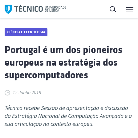
Saltar
Pesquisa
Me
para
o
conteúdo
CIÊNCIA E TECNOLOGIA
Portugal é um dos pioneiros
europeus na estratégia dos
supercomputadores
12 Junho 2019
Técnico recebe Sessão de apresentação e discussão
da Estratégia Nacional de Computação Avançada e a
sua articulação no contexto europeu.