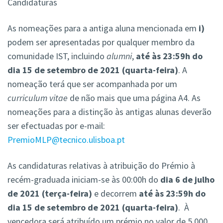
Candidaturas
As nomeações para a antiga aluna mencionada em
i)
podem ser apresentadas por qualquer membro da
comunidade IST, incluindo
alumni
,
até às 23:59h do
dia 15 de setembro de 2021 (quarta-feir
a)
.
A
nomeação terá que ser acompanhada por um
curriculum vitae
de não mais que u
ma página A4. As
nomeações para a distinção às antigas alunas deverão
ser efectuadas por e-mail:
PremioMLP@tecnico.ulisboa.pt
As candidaturas relativas à atribuição do Prémio à
recém-graduada iniciam-se às 00:00h do
dia 6 de julho
de 2021 (terça-feira)
e decorrem
até às 23:59h do
dia 15 de setembro de 2021 (quarta-feira)
. À
vencedora será atribuído um prémio no valor de 5 000