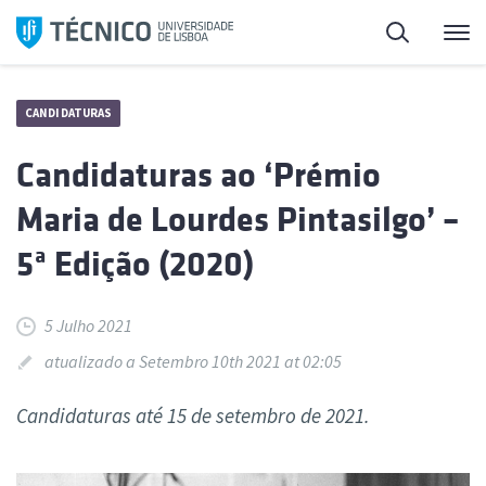
Saltar
Pesquisa
Me
para
o
conteúdo
CANDIDATURAS
Candidaturas ao ‘Prémio
Maria de Lourdes Pintasilgo’ –
5ª Edição (2020)
5 Julho 2021
atualizado a Setembro 10th 2021 at 02:05
Candidaturas até 15 de setembro de 2021.