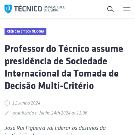
Saltar
Pesquisa
Me
para
o
conteúdo
CIÊNCIA E TECNOLOGIA
Professor do Técnico assume
presidência de Sociedade
Internacional da Tomada de
Decisão Multi-Critério
11 Junho 2024
atualizado a Junho 24th 2024 at 11:06
José Rui Figueira vai liderar os destinos da