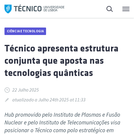
Saltar
Pesquisa
Me
para
o
conteúdo
CIÊNCIA E TECNOLOGIA
Técnico apresenta estrutura
conjunta que aposta nas
tecnologias quânticas
22 Julho 2025
atualizado a Julho 24th 2025 at 11:33
Hub promovido pelo Instituto de Plasmas e Fusão
Nuclear e pelo Instituto de Telecomunicações visa
posicionar o Técnico como polo estratégico em