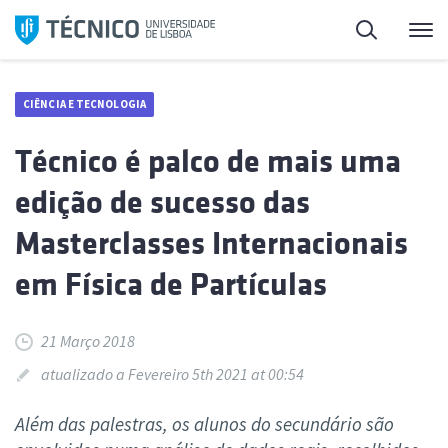
Saltar
Pesquisa
Me
para
o
conteúdo
CIÊNCIA E TECNOLOGIA
Técnico é palco de mais uma
edição de sucesso das
Masterclasses Internacionais
em Física de Partículas
21 Março 2018
atualizado a Fevereiro 5th 2021 at 00:54
Além das palestras, os alunos do secundário são