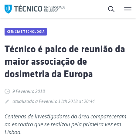
Saltar
Pesquisa
Me
para
o
conteúdo
CIÊNCIA E TECNOLOGIA
Técnico é palco de reunião da
maior associação de
dosimetria da Europa
9 Fevereiro 2018
atualizado a Fevereiro 11th 2018 at 20:44
Centenas de investigadores da área compareceram
ao encontro que se realizou pela primeira vez em
Lisboa.