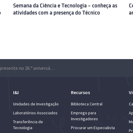
Semana da Ciência e Tecnologia – conheça as
C
o
atividades com a presença do Técnico
a
Técnico presente no 26.º aniversário do Pavilhão do Conhecimento com atividades dedicadas à ciência e tecnologia
I&I
Recursos
Vi
Unidades de Investigação
Biblioteca Central
Ca
Laboratórios Associados
Emprego para
Ap
Investigadores
Transferência de
Mo
Tecnologia
Procurar um Especialista
Pr