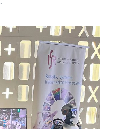
Acreditações A3ES
e