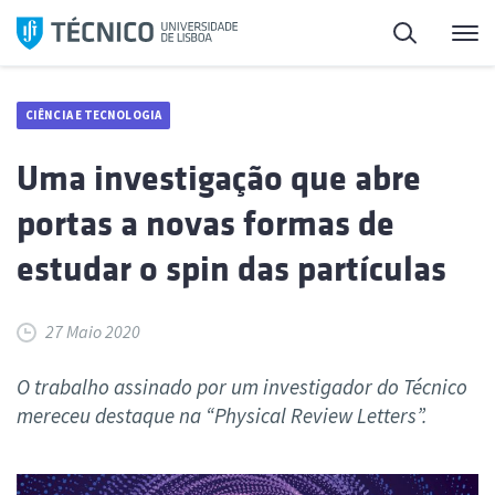
Saltar
Pesquisa
Me
para
o
conteúdo
CIÊNCIA E TECNOLOGIA
Uma investigação que abre
portas a novas formas de
estudar o spin das partículas
27 Maio 2020
O trabalho assinado por um investigador do Técnico
mereceu destaque na “Physical Review Letters”.