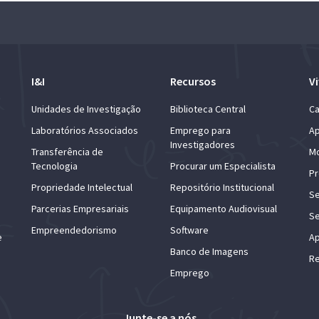
I&I
Recursos
Vi
Unidades de Investigação
Biblioteca Central
Ca
Laboratórios Associados
Emprego para
Ap
Investigadores
Transferência de
Mo
Tecnologia
Procurar um Especialista
Pr
Propriedade Intelectual
Repositório Institucional
Se
Parcerias Empresariais
Equipamento Audiovisual
Se
Empreendedorismo
Software
e
Ap
Banco de Imagens
Re
Emprego
Junte-se a nós