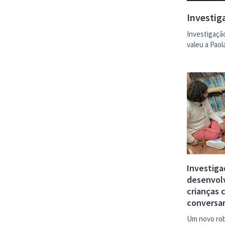
Investig
Investigação
valeu a Pao
Investiga
desenvolv
crianças 
conversar
Um novo rob