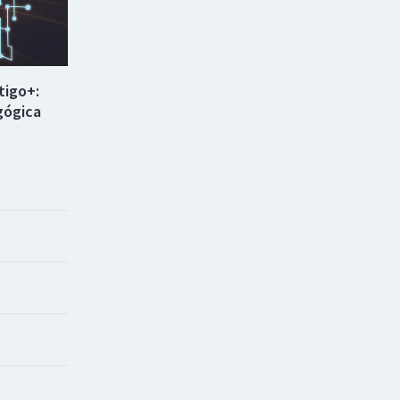
tigo+:
gógica