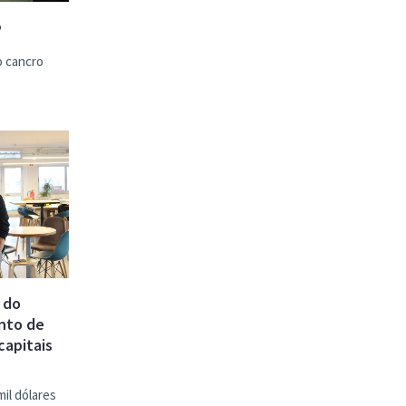
”
o cancro
 do
nto de
capitais
il dólares