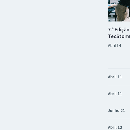
7.ª Ediçã
TecStorm
Abril 14
Abril 11
Abril 11
Junho 21
Abril 12