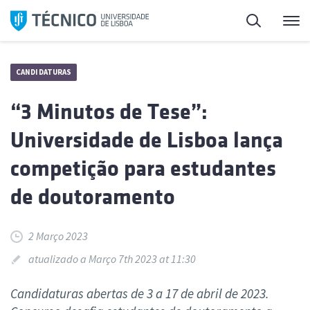
Saltar
Pesquisa
Me
para
o
conteúdo
CANDIDATURAS
“3 Minutos de Tese”:
Universidade de Lisboa lança
competição para estudantes
de doutoramento
2 Março 2023
atualizado a Março 7th 2023 at 11:30
Candidaturas abertas de 3 a 17 de abril de 2023.